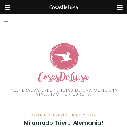
CosasDeLuisa
BLOG
Skip
to
VIAJES
content
RECURSOS
FILOSOFÍA
CONTÁCTAME
INESPERADAS EXPERIENCIAS DE UNA MEXICANA
VIAJANDO POR EUROPA
ALEMANIA
,
EUROPA
,
TRIER
,
VIAJES
Mi amado Trier… Alemania!