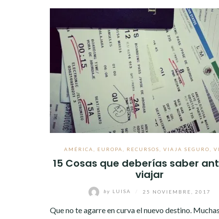
AMÉRICA
,
EUROPA
,
RECURSOS
,
VIAJA SEGURO
,
V
15 Cosas que deberías saber an
viajar
by
LUISA
/
25 NOVIEMBRE, 2017
Que no te agarre en curva el nuevo destino. Mucha