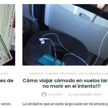
IAJES
AMÉRICA
,
EUROPA
,
RECURSOS
,
VIAJA SEGURO
,
VI
tes de
Cómo viajar cómodo en vuelos lar
no morir en el intento!!!
by
LUISA
/
21 NOVIEMBRE, 2017
s veces
La verdad es que un vuelo largo suele ser incomodo 