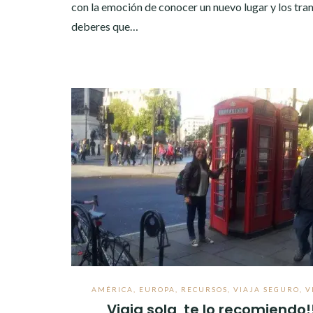
con la emoción de conocer un nuevo lugar y los tra
deberes que…
AMÉRICA
,
EUROPA
,
RECURSOS
,
VIAJA SEGURO
,
V
Viaja sola, te lo recomiendo!