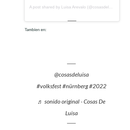
A post shared by Luisa Arevalo (@cosasdeluisa)
Tambien en:
@cosasdeluisa
#volksfest
#nürnberg
#2022
♬ sonido original - Cosas De
Luisa