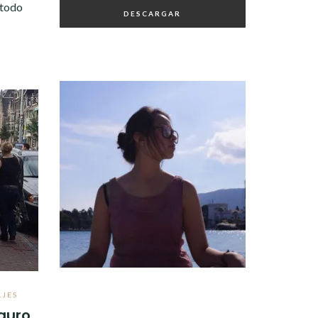
 todo
AJES
guro