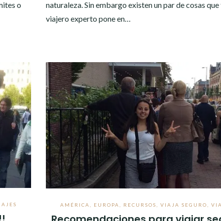
mites o
naturaleza. Sin embargo existen un par de cosas que
viajero experto pone en…
IAJES
AMÉRICA
,
EUROPA
,
RECURSOS
,
VIAJA SEGURO
,
VI
!!
Recomendaciones para viajar se