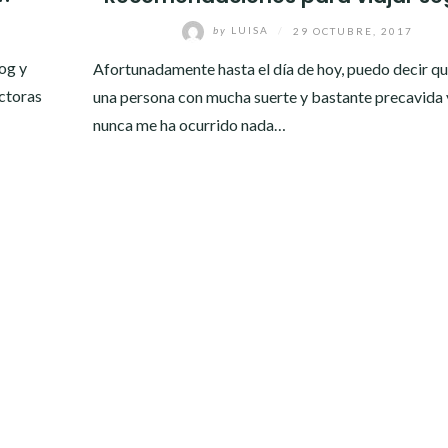
by
LUISA
/
29 OCTUBRE, 2017
og y
Afortunadamente hasta el día de hoy, puedo decir qu
ectoras
una persona con mucha suerte y bastante precavida 
nunca me ha ocurrido nada…