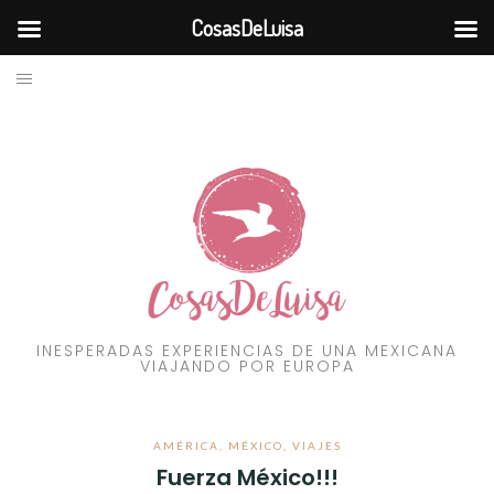
CosasDeLuisa
BLOG
Skip
to
VIAJES
content
RECURSOS
FILOSOFÍA
CONTÁCTAME
INESPERADAS EXPERIENCIAS DE UNA MEXICANA
VIAJANDO POR EUROPA
AMÉRICA
,
MÉXICO
,
VIAJES
Fuerza México!!!