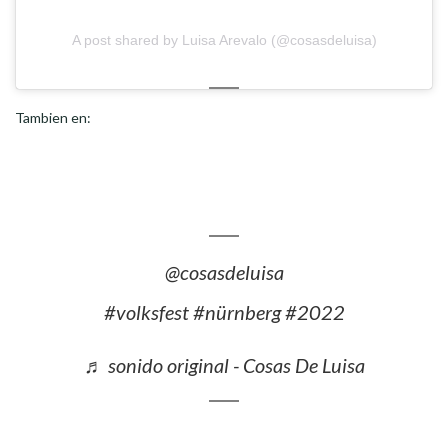
A post shared by Luisa Arevalo (@cosasdeluisa)
Tambien en:
@cosasdeluisa
#volksfest
#nürnberg
#2022
♬ sonido original - Cosas De Luisa