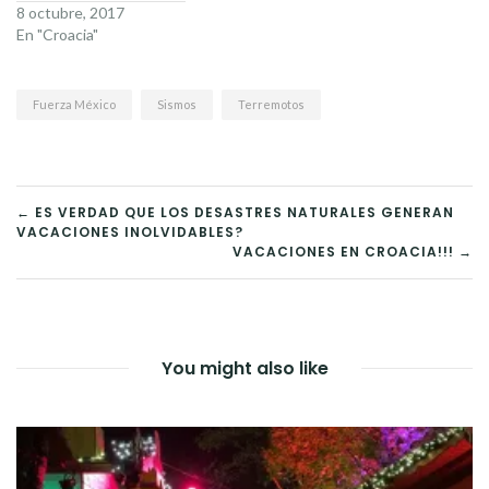
8 octubre, 2017
En "Croacia"
Fuerza México
Sismos
Terremotos
NAVEGACIÓN
← ES VERDAD QUE LOS DESASTRES NATURALES GENERAN
VACACIONES INOLVIDABLES?
DE
VACACIONES EN CROACIA!!! →
ENTRADAS
You might also like