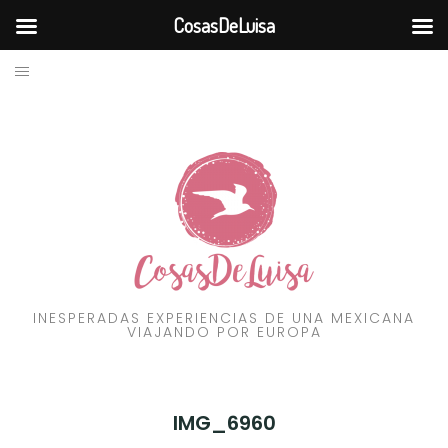
CosasDeLuisa
BLOG
Skip
to
VIAJES
content
RECURSOS
FILOSOFÍA
CONTÁCTAME
INESPERADAS EXPERIENCIAS DE UNA MEXICANA
VIAJANDO POR EUROPA
IMG_6960