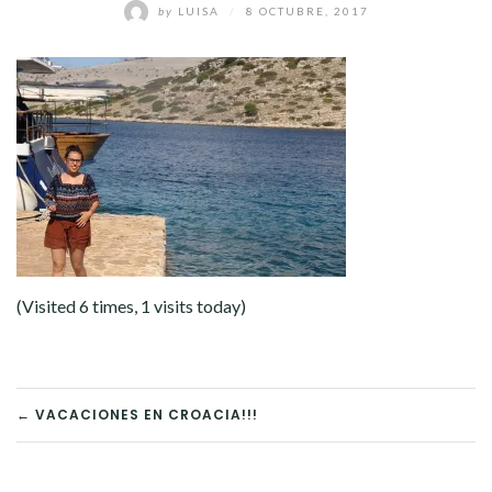
by
LUISA
/
8 OCTUBRE, 2017
(Visited 6 times, 1 visits today)
NAVEGACIÓN
← VACACIONES EN CROACIA!!!
DE