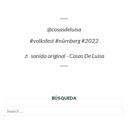
@cosasdeluisa
#volksfest
#nürnberg
#2022
♬ sonido original - Cosas De Luisa
BÚSQUEDA
Search
SEAR
for: