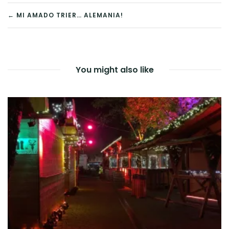
NAVEGACIÓN
← MI AMADO TRIER… ALEMANIA!
DE
ENTRADAS
You might also like