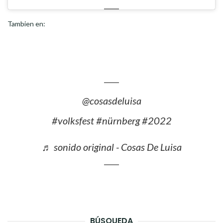
Tambien en:
@cosasdeluisa
#volksfest
#nürnberg
#2022
♬ sonido original - Cosas De Luisa
BÚSQUEDA