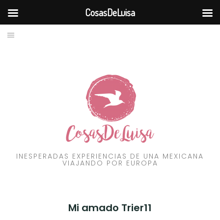
CosasDeLuisa
BLOG
Skip
to
VIAJES
content
RECURSOS
FILOSOFÍA
CONTÁCTAME
INESPERADAS EXPERIENCIAS DE UNA MEXICANA
VIAJANDO POR EUROPA
Mi amado Trier11