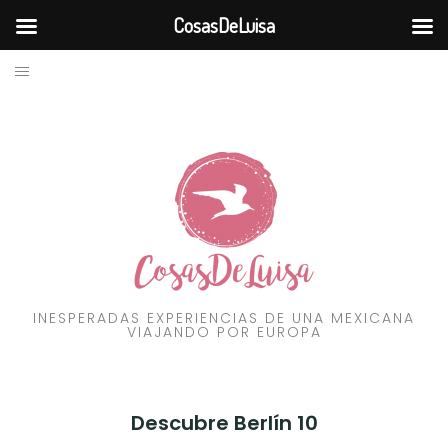
CosasDeLuisa
BLOG
Skip
to
VIAJES
content
RECURSOS
FILOSOFÍA
CONTÁCTAME
INESPERADAS EXPERIENCIAS DE UNA MEXICANA
VIAJANDO POR EUROPA
Descubre Berlín 10