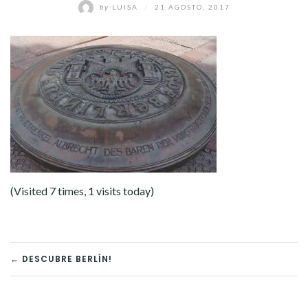
by
LUISA
/
21 AGOSTO, 2017
(Visited 7 times, 1 visits today)
NAVEGACIÓN
← DESCUBRE BERLÍN!
DE