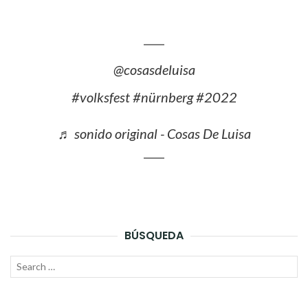
@cosasdeluisa
#volksfest
#nürnberg
#2022
♬ sonido original - Cosas De Luisa
BÚSQUEDA
Search
SEAR
for: