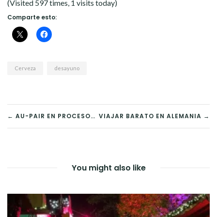
(Visited 597 times, 1 visits today)
Comparte esto:
Cerveza
desayuno
NAVEGACIÓN
← AU-PAIR EN PROCESO…
VIAJAR BARATO EN ALEMANIA →
DE
ENTRADAS
You might also like