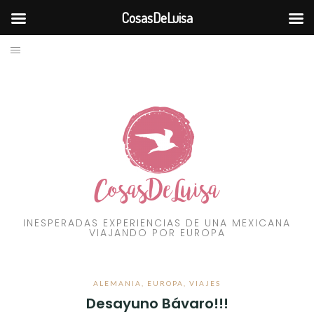
CosasDeLuisa
BLOG
Skip
to
VIAJES
content
RECURSOS
FILOSOFÍA
CONTÁCTAME
INESPERADAS EXPERIENCIAS DE UNA MEXICANA
VIAJANDO POR EUROPA
ALEMANIA
,
EUROPA
,
VIAJES
Desayuno Bávaro!!!