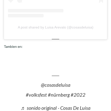
A post shared by Luisa Arevalo (@cosasdeluisa)
Tambien en:
@cosasdeluisa
#volksfest
#nürnberg
#2022
♬ sonido original - Cosas De Luisa