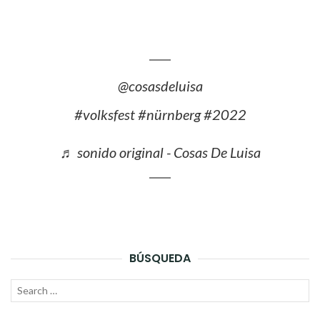
@cosasdeluisa
#volksfest
#nürnberg
#2022
♬ sonido original - Cosas De Luisa
BÚSQUEDA
Search
SEAR
for: