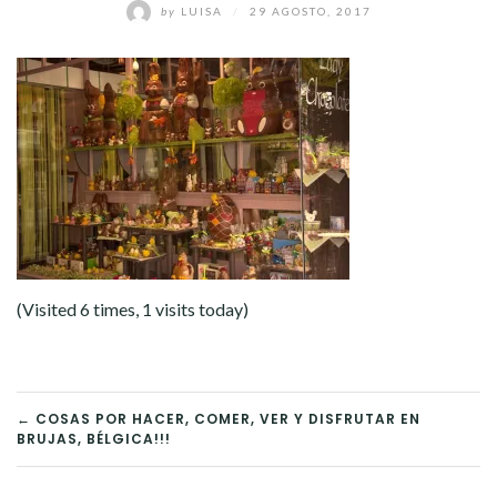
by
LUISA
/
29 AGOSTO, 2017
(Visited 6 times, 1 visits today)
NAVEGACIÓN
← COSAS POR HACER, COMER, VER Y DISFRUTAR EN
BRUJAS, BÉLGICA!!!
DE