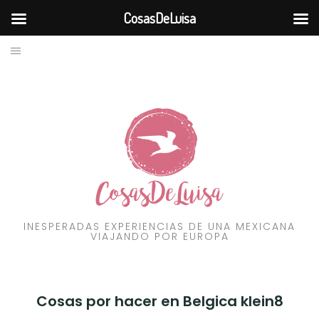
CosasDeLuisa
BLOG
Skip
to
VIAJES
content
RECURSOS
FILOSOFÍA
CONTÁCTAME
INESPERADAS EXPERIENCIAS DE UNA MEXICANA
VIAJANDO POR EUROPA
Cosas por hacer en Belgica klein8