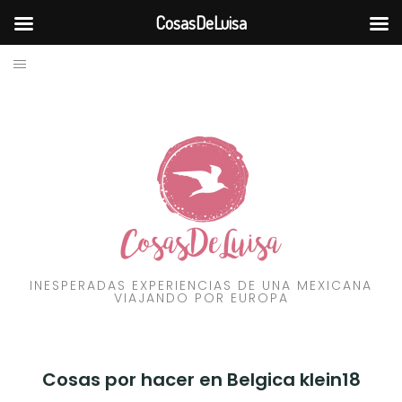
CosasDeLuisa
BLOG
Skip
to
VIAJES
content
RECURSOS
FILOSOFÍA
CONTÁCTAME
INESPERADAS EXPERIENCIAS DE UNA MEXICANA
VIAJANDO POR EUROPA
Cosas por hacer en Belgica klein18