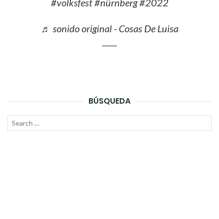
#volksfest
#nürnberg
#2022
♬ sonido original - Cosas De Luisa
BÚSQUEDA
Search
SEAR
for: