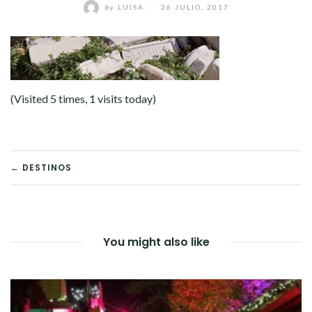
by
LUISA
/
26 JULIO, 2017
(Visited 5 times, 1 visits today)
NAVEGACIÓN
← DESTINOS
DE
ENTRADAS
You might also like