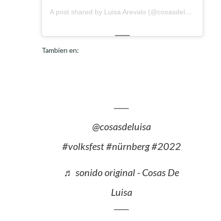
A post shared by Luisa Arevalo (@cosasdeluisa)
Tambien en:
@cosasdeluisa
#volksfest
#nürnberg
#2022
♬ sonido original - Cosas De
Luisa