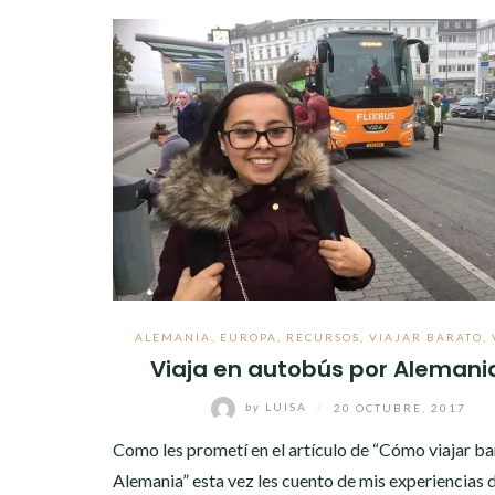
ALEMANIA
,
EUROPA
,
RECURSOS
,
VIAJAR BARATO
,
Viaja en autobús por Alemania
by
LUISA
/
20 OCTUBRE, 2017
Como les prometí en el artículo de “Cómo viajar ba
Alemania” esta vez les cuento de mis experiencias