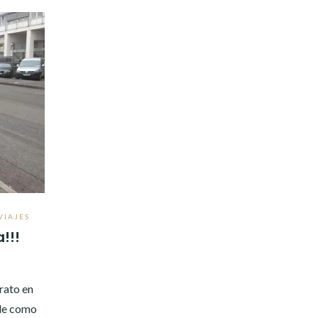
VIAJES
!!!
rato en
 de como